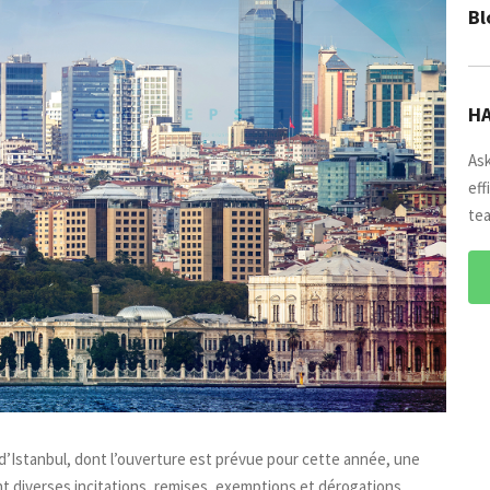
Bl
HA
Ask
eff
tea
 d’Istanbul, dont l’ouverture est prévue pour cette année, une
nt diverses incitations, remises, exemptions et dérogations