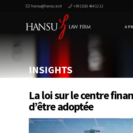
hansu@hansu.av.tr
+90 (216) 464 12 12
A P
INSIGHTS
La loi sur le centre fina
d’être adoptée