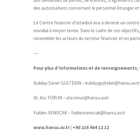
des demandes de permis, de licences, d’agréments conce
des autorisations concernant le personnel étranger et l
Le Centre financier d’Istanbul vise à devenir un centre
mondial à moyen terme. Dans le cadre de ces objectifs,
rassembler les acteurs du secteur financier et en partic
—-
Pour plus d’informations et de renseignements,
Kubilay Soner GULTEKIN –
kubilaygultekin@hansu.av.tr
Dr. Ata TORUN
–
ata.torun@hansu.av.tr
Fulden SENOCAK
–
fuldensenocak@hansu.av.tr
www.hansu.av.tr
|
+90 216 464 12 12