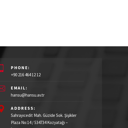
PHONE:
+90 216 464 12 12
EMAIL:
hansu@hansu.av.tr
ADDRESS:
Sahrayıcedit Mah. Güzide Sok. Şişikler
Plaza
No:14 / 534734
Kozyatağı –