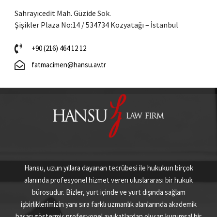
Sahrayıcedit Mah. Güzide Sok.
Şişikler Plaza No:14 / 534734 Kozyatağı – İstanbul
+90 (216) 464 12 12
fatmacimen@hansu.av.tr
Hansu, uzun yıllara dayanan tecrübesi ile hukukun birçok
alanında profesyonel hizmet veren uluslararası bir hukuk
bürosudur. Bizler, yurt içinde ve yurt dışında sağlam
işbirliklerimizin yanı sıra farklı uzmanlık alanlarında akademik
başarı göstermiş profesyonel avukatlardan oluşan kurumsal bir