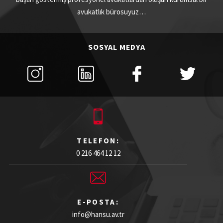
avukatlık bürosuyuz…
SOSYAL MEDYA
TELEFON:
0 216 464 12 12
E-POSTA:
info@hansu.av.tr