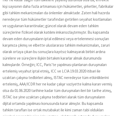
kişi sayısının daha fazla artmaması için hükümetler, şirketler, fabrikalar
gibi tahkim mekanizmaları da önlemler almaktadır. Zaten hali hazırda
neredeyse tüm hükümetler tarafından getirilen seyahat kısıtlamaları
ve uygulanan karantinalar; güncel olarak devam eden tahkim
süreçlerine fiziksel olarak katılımı imkansızlaştırmıştır. Bu kapsamda
devam eden duruşmaların iptal edilmesi veya ertelenmesi sonuçları
karşımıza çıkmış ve elbette uluslararası tahkim mekanizmaları, zaruri
olarak ortaya çıkan bu sonuçlara kayıtsız kalmayarak birbiri ardına
sürelere ve süreçlere ilişkin birtakım kararlar almak durumunda
kalmışlardır. Örneğin; ICC, Paris’te yapılması planlanan duruşmaları
ertelemiş veyahut iptal etmiş, ICC ve LCIA 19.03.2020 itibari ile
uzaktan çalışma tedbirleri almış, ISTAC neredeyse tüm etkinliklerini
ertelemiş, AAA/ICDR her ne kadar çalışır vaziyette kalma kararı vermiş
olsa da 01.06.2020 tarihine kadar tüm duruşmaları ileri bir tarihe atmış,
ISTAC ise yine uzaktan çalışma tedbirleri alarak tüm duruşmaların
dijital ortamda yapılması konusunda karar almıştır. Bu kapsamda
tahkim tarafları ise ortak mutabakat ile kimi zaman tabi oldukları