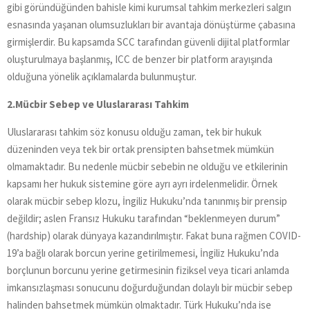
gibi göründüğünden bahisle kimi kurumsal tahkim merkezleri salgın
esnasında yaşanan olumsuzlukları bir avantaja dönüştürme çabasına
girmişlerdir. Bu kapsamda SCC tarafından güvenli dijital platformlar
oluşturulmaya başlanmış, ICC de benzer bir platform arayışında
olduğuna yönelik açıklamalarda bulunmuştur.
2.Mücbir Sebep ve Uluslararası Tahkim
Uluslararası tahkim söz konusu olduğu zaman, tek bir hukuk
düzeninden veya tek bir ortak prensipten bahsetmek mümkün
olmamaktadır. Bu nedenle mücbir sebebin ne olduğu ve etkilerinin
kapsamı her hukuk sistemine göre ayrı ayrı irdelenmelidir. Örnek
olarak mücbir sebep klozu, İngiliz Hukuku’nda tanınmış bir prensip
değildir; aslen Fransız Hukuku tarafından “beklenmeyen durum”
(hardship) olarak dünyaya kazandırılmıştır. Fakat buna rağmen COVID-
19’a bağlı olarak borcun yerine getirilmemesi, İngiliz Hukuku’nda
borçlunun borcunu yerine getirmesinin fiziksel veya ticari anlamda
imkansızlaşması sonucunu doğurduğundan dolaylı bir mücbir sebep
halinden bahsetmek mümkün olmaktadır. Türk Hukuku’nda ise