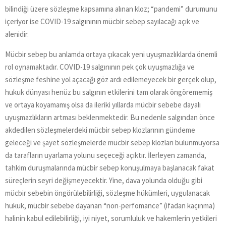
bilindiği üzere sözleşme kapsamına alınan kloz; “pandemi” durumunu
içeriyor ise COVID-19 salgınının mücbir sebep sayılacağı açık ve
alenidir.
Mücbir sebep bu anlamda ortaya çıkacak yeni uyuşmazlıklarda önemli
rol oynamaktadır. COVID-19 salgınının pek çok uyuşmazlığa ve
sözleşme feshine yol açacağı göz ardı edilemeyecek bir gerçek olup,
hukuk dünyası henüz bu salgının etkilerini tam olarak öngörememiş
ve ortaya koyamamış olsa da ileriki yıllarda mücbir sebebe dayalı
uyuşmazlıkların artması beklenmektedir. Bu nedenle salgından önce
akdedilen sözleşmelerdeki mücbir sebep klozlarının gündeme
geleceği ve şayet sözleşmelerde mücbir sebep klozları bulunmuyorsa
da tarafların uyarlama yolunu seçeceği açıktır. İlerleyen zamanda,
tahkim duruşmalarında mücbir sebep konuşulmaya başlanacak fakat
süreçlerin seyri değişmeyecektir. Yine, dava yolunda olduğu gibi
mücbir sebebin öngörülebilirliği, sözleşme hükümleri, uygulanacak
hukuk, mücbir sebebe dayanan “non-perfomance” (ifadan kaçınma)
halinin kabul edilebilirliği, iyi niyet, sorumluluk ve hakemlerin yetkileri