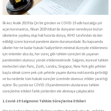
İlk kez Aralık 2019’da Çin’de görülen ve COVID-19 adlı hastalığa yol
açan koronavirüs, Nisan 2020 itibari ile dünyanın neredeyse bütün
ülkelerine yayılmış olup hali hazırda dünya, WHO tarafından da ilan
edildiği üzere küresel pandemi alarmı durumundadır. Bu kapsamda
ülkeler her ne kadar hukuki faaliyetlerin minimal düzeyde etkilenmesi
için önlemler alsa da, her süreç gibi tahkim süreçleri de yaşanan
pandemiden olumsuz yönde etkilenmektedir. Salgının, küresel tahkim
merkezleri olan Paris, Zürih, Londra, Singapur, New York gibi şehirler
başta olmak üzere pek çok şehirde yaşamı durma noktasında getirdiği
ve bu nedenle tüm hukuki süreçler üzerinde olumsuz etkiler yarattığı
açıktır. Bu yazıda ise COVID-19 pandemisinin uluslararası tahkim
süreçlerine etkileri farklı yönlerden ele alınmaya çalışılacaktır.
1.Covid-19 Salgınının Tahkim Süreçlerine Etkileri
Her ne kadar salgın tüm ülkelere yayılmış durumda olsa da, enfekte