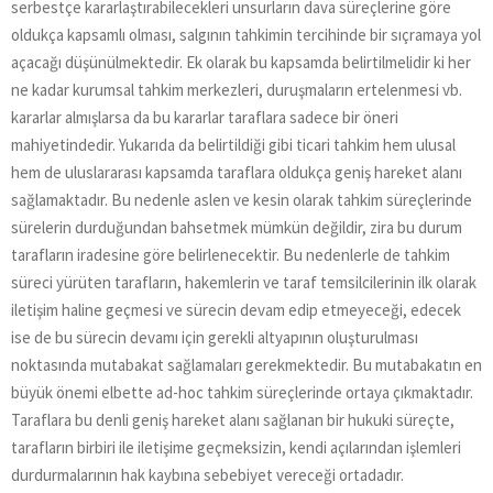
serbestçe kararlaştırabilecekleri unsurların dava süreçlerine göre
oldukça kapsamlı olması, salgının tahkimin tercihinde bir sıçramaya yol
açacağı düşünülmektedir. Ek olarak bu kapsamda belirtilmelidir ki her
ne kadar kurumsal tahkim merkezleri, duruşmaların ertelenmesi vb.
kararlar almışlarsa da bu kararlar taraflara sadece bir öneri
mahiyetindedir. Yukarıda da belirtildiği gibi ticari tahkim hem ulusal
hem de uluslararası kapsamda taraflara oldukça geniş hareket alanı
sağlamaktadır. Bu nedenle aslen ve kesin olarak tahkim süreçlerinde
sürelerin durduğundan bahsetmek mümkün değildir, zira bu durum
tarafların iradesine göre belirlenecektir. Bu nedenlerle de tahkim
süreci yürüten tarafların, hakemlerin ve taraf temsilcilerinin ilk olarak
iletişim haline geçmesi ve sürecin devam edip etmeyeceği, edecek
ise de bu sürecin devamı için gerekli altyapının oluşturulması
noktasında mutabakat sağlamaları gerekmektedir. Bu mutabakatın en
büyük önemi elbette ad-hoc tahkim süreçlerinde ortaya çıkmaktadır.
Taraflara bu denli geniş hareket alanı sağlanan bir hukuki süreçte,
tarafların birbiri ile iletişime geçmeksizin, kendi açılarından işlemleri
durdurmalarının hak kaybına sebebiyet vereceği ortadadır.