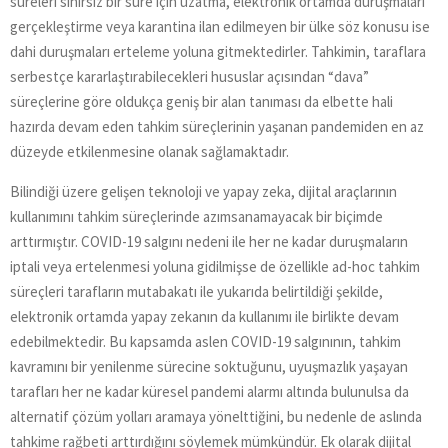
süreleri sınırsız bir süre için uzatma, elektronik ortamda duruşmaları
gerçekleştirme veya karantina ilan edilmeyen bir ülke söz konusu ise
dahi duruşmaları erteleme yoluna gitmektedirler. Tahkimin, taraflara
serbestçe kararlaştırabilecekleri hususlar açısından “dava”
süreçlerine göre oldukça geniş bir alan tanıması da elbette hali
hazırda devam eden tahkim süreçlerinin yaşanan pandemiden en az
düzeyde etkilenmesine olanak sağlamaktadır.
Bilindiği üzere gelişen teknoloji ve yapay zeka, dijital araçlarının
kullanımını tahkim süreçlerinde azımsanamayacak bir biçimde
arttırmıştır. COVID-19 salgını nedeni ile her ne kadar duruşmaların
iptali veya ertelenmesi yoluna gidilmişse de özellikle ad-hoc tahkim
süreçleri tarafların mutabakatı ile yukarıda belirtildiği şekilde,
elektronik ortamda yapay zekanın da kullanımı ile birlikte devam
edebilmektedir. Bu kapsamda aslen COVID-19 salgınının, tahkim
kavramını bir yenilenme sürecine soktuğunu, uyuşmazlık yaşayan
tarafları her ne kadar küresel pandemi alarmı altında bulunulsa da
alternatif çözüm yolları aramaya yönelttiğini, bu nedenle de aslında
tahkime rağbeti arttırdığını söylemek mümkündür. Ek olarak dijital