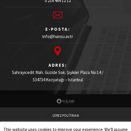
0 216 464 12 12
E-POSTA:
info@hansu.av.tr
ADRES:
Sahrayıcedit Mah. Güzide Sok. Şişikler Plaza
No:14 /
534734
Kozyatağı – İstanbul
ÇEREZ POLİTİKASI
This website uses cookies to improve your experience. We'll assume