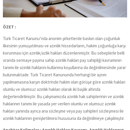
ÖZET :
Türk Ticaret Kanunu’nda anonim şirketlerde baskın olan çoğunluk
ilkesinin yumuşatılması ve azınlık hissedarların, hakim çoğunluğa karşı
korunması için azınlık/azlık hakları düzenlenmiştir. Bu sebeplerle belli
oranda sermaye payına sahip azınlık hakları pay sahipliği kavramının
tanımı ile azınlık haklarını kullanma koşullarına da değinilmesinde yarar
bulunmaktadır. Türk Ticaret Kanununda herhangi bir ayrım
yapılmamasına karşın doktrinde hakim olan görüşe göre azınlık hakları
olumlu ve olumsuz azınlık hakları olarak iki başlık altında
değerlendirilmiştir. Bu çalışmamızda azınlık hak sahiplerinin ve azınlık
haklarının tanımı ile yasada yer verilen olumlu ve olumsuz azınlık
hakları yanında ayrıca ana sözleşme veya pay sahipleri sözleşmesi ile
azınlık haklarının genişletilmesi hususuna da değinilmeye çalışılmıştır.
Anahtar Kelimeler : Azınlık Hakları Kavramı, Azınlık Haklarının