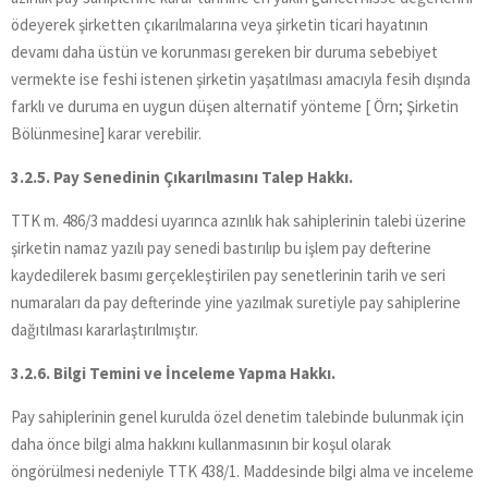
ödeyerek şirketten çıkarılmalarına veya şirketin ticari hayatının
devamı daha üstün ve korunması gereken bir duruma sebebiyet
vermekte ise feshi istenen şirketin yaşatılması amacıyla fesih dışında
farklı ve duruma en uygun düşen alternatif yönteme [ Örn; Şirketin
Bölünmesine] karar verebilir.
3.2.5. Pay Senedinin Çıkarılmasını Talep Hakkı.
TTK m. 486/3 maddesi uyarınca azınlık hak sahiplerinin talebi üzerine
şirketin namaz yazılı pay senedi bastırılıp bu işlem pay defterine
kaydedilerek basımı gerçekleştirilen pay senetlerinin tarih ve seri
numaraları da pay defterinde yine yazılmak suretiyle pay sahiplerine
dağıtılması kararlaştırılmıştır.
3.2.6. Bilgi Temini ve İnceleme Yapma Hakkı.
Pay sahiplerinin genel kurulda özel denetim talebinde bulunmak için
daha önce bilgi alma hakkını kullanmasının bir koşul olarak
öngörülmesi nedeniyle TTK 438/1. Maddesinde bilgi alma ve inceleme