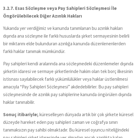
3.2.7. Esas Sözleşme veya Pay Sahipleri Sözleşmesi İle
Öngörülebilecek Diğer Azınlık Hakları
Yukarıda yer verdiğimiz ve kanunda tanımlanan bu azınlık hakları
dışında ana sözleşme ile farklı hususlarda şirket sermayesinin belirli
bir miktarını elde bulunduran azınlığa kanunda düzenlenenlerden
farklı haklar tanımak mümkündür.
Pay sahipleri kendi aralarında ana sözleşmedeki düzenlemeler dışında
şirketin idaresi ve sermaye şirketlerinde hakim olan tek borç ilkesinin
istisnası sayılabilecek farklı yükümlülükler veya haklar üstlenilmesi
amacıyla “Pay Sahipleri Sözleşmesi” akdedebilirler. Bu pay sahipleri
sözleşmesinde de azınlık pay sahiplerine kanunda öngörülen dışında
haklar tanınabilir.
Sonuç itibariyle;
küreselleşen dünyada artık bir çok şirkete küresel
düzeyde hareket eden pay sahipleri zaman ve coğrafya sınırı
tanımaksızın pay sahibi olmaktadır. Bu küresel oyuncu niteliğindeki
pay sahipleri şirket idaresinde yer almadan ancak azınlıkta kalan