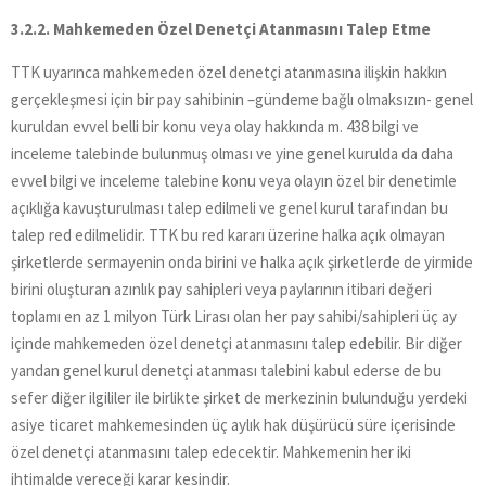
3.2.2. Mahkemeden Özel Denetçi Atanmasını Talep Etme
TTK uyarınca mahkemeden özel denetçi atanmasına ilişkin hakkın
gerçekleşmesi için bir pay sahibinin –gündeme bağlı olmaksızın- genel
kuruldan evvel belli bir konu veya olay hakkında m. 438 bilgi ve
inceleme talebinde bulunmuş olması ve yine genel kurulda da daha
evvel bilgi ve inceleme talebine konu veya olayın özel bir denetimle
açıklığa kavuşturulması talep edilmeli ve genel kurul tarafından bu
talep red edilmelidir. TTK bu red kararı üzerine halka açık olmayan
şirketlerde sermayenin onda birini ve halka açık şirketlerde de yirmide
birini oluşturan azınlık pay sahipleri veya paylarının itibari değeri
toplamı en az 1 milyon Türk Lirası olan her pay sahibi/sahipleri üç ay
içinde mahkemeden özel denetçi atanmasını talep edebilir. Bir diğer
yandan genel kurul denetçi atanması talebini kabul ederse de bu
sefer diğer ilgililer ile birlikte şirket de merkezinin bulunduğu yerdeki
asiye ticaret mahkemesinden üç aylık hak düşürücü süre içerisinde
özel denetçi atanmasını talep edecektir. Mahkemenin her iki
ihtimalde vereceği karar kesindir.