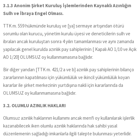
3.1.3 Anonim Şirket Kuruluş İşlemlerinden Kaynaklı Azınlığın
Sulh ve İbraya Engel Olması.
TTK m. 559 hükmünde kuruluş ve [ya] sermaye artışından ötürü
sorumlu olan kurucu, yönetim kurulu üyesi ve deneticilerin sulh ve
ibraları ancak kuruluştan sonra 4 yılın tamamlanması ve aynı zamanda
yapılacak genel kurulda azınlık pay sahiplerinin [ Kapalı AO 1/10 ve Açık
AO 1/20] OLUMSUZ oy kullanmamasına bağlıdır.
Bir diğer yandan [TTK m. 421/2 a ve b] azınlık pay sahiplerinin bilanço
zararlarının kapatılması için yükümlülük ve ikincil yükümlülük koyan
kararlar ile şirket merkezinin yurtdışına nakli için kararlarında da
OLUMSUZ oy kullanmamasına bağlıdır.
3.2. OLUMLU AZINLIK HAKLARI
Olumsuz azınlık haklarının kullanımı ancak menfi oy kullanılarak işlerlik
kazanabilecek iken olumlu azınlık haklarında hak sahibi yasal
düzenlemenin sağladığı imkanlarla ilgili talepte bulunması yeterlidir.