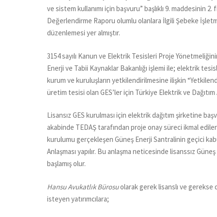
ve sistem kullanımı için başvuru” başlıklı 9. maddesinin 2
Değerlendirme Raporu olumlu olanlara İlgili Şebeke İşletm
düzenlemesi yer almıştır.
3154 sayılı Kanun ve Elektrik Tesisleri Proje Yönetmeliğini
Enerji ve Tabii Kaynaklar Bakanlığı işlemi ile; elektrik te
kurum ve kuruluşların yetkilendirilmesine ilişkin “Yetkile
üretim tesisi olan GES’ler için Türkiye Elektrik ve Dağıtım
Lisansız GES kurulması için elektrik dağıtım şirketine b
akabinde TEDAŞ tarafından proje onay süreci ikmal ediler
kurulumu gerçekleşen Güneş Enerji Santralinin geçici kabu
Anlaşması yapılır. Bu anlaşma neticesinde lisanssız Güneş En
başlamış olur.
Hansu Avukatlık Bürosu
olarak gerek lisanslı ve gerekse 
isteyen yatırımcılara;