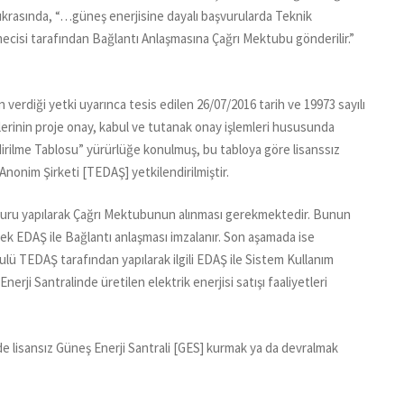
. fıkrasında, “…güneş enerjisine dayalı başvurularda Teknik
ecisi tarafından Bağlantı Anlaşmasına Çağrı Mektubu gönderilir.”
n verdiği yetki uyarınca tesis edilen 26/07/2016 tarih ve 19973 sayılı
sislerinin proje onay, kabul ve tutanak onay işlemleri hususunda
ndirilme Tablosu” yürürlüğe konulmuş, bu tabloya göre lisanssız
 Anonim Şirketi [TEDAŞ] yetkilendirilmiştir.
aşvuru yapılarak Çağrı Mektubunun alınması gerekmektedir. Bunun
ek EDAŞ ile Bağlantı anlaşması imzalanır. Son aşamada ise
lü TEDAŞ tarafından yapılarak ilgili EDAŞ ile Sistem Kullanım
erji Santralinde üretilen elektrik enerjisi satışı faaliyetleri
de lisansız Güneş Enerji Santrali [GES] kurmak ya da devralmak