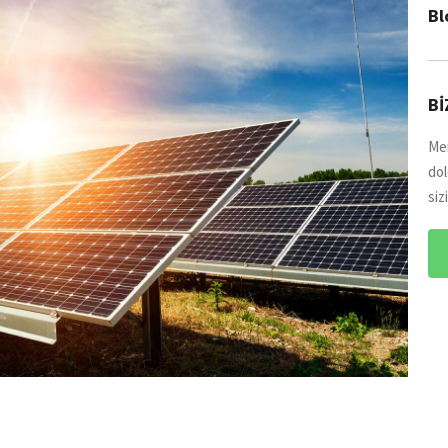
Bl
Bİ
Mer
dol
siz