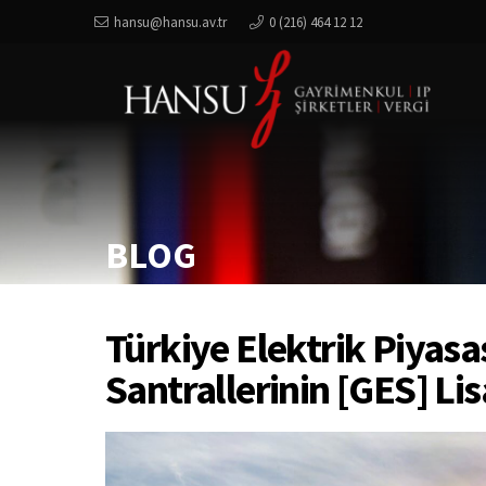
hansu@hansu.av.tr
0 (216) 464 12 12
BLOG
Türkiye Elektrik Piyasa
Santrallerinin [GES] Lis