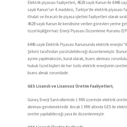
Elektrik piyasası faaliyetleri, 4628 sayılı Kanun ile 6446 s
sayılı Kanun’un 4. maddesi, Türkiye’de elektrik piyasası fa
ithalat ve ihracatı ile piyasa işletimi faaliyetleri olarak sı
4628 sayılı Kanun ile kendisine verilen görevleri yerine
tüzel kişiliğini haiz Enerji Piyasası Düzenleme Kurumu (E
6446 sayılı Elektrik Piyasası Kanununda elektrik enerjisi “
Şirketi tarafından yürütülebileceği düzenlenmiştir. Bunun
ayrımı yapılmaksızın, kural olarak, lisans alınması zorunlul
hukuk tüzel kişileri de her türlü elektrik enerjisinin üretimi
lisans almak zorundadır.
GES Lisanslı ve Lisanssız Üretim Faaliyetleri;
Güneş Enerji Santrallerinde 1 MW üzerinde elektrik üreti
alınması gerekmektedir. Ancak 1 MW altında GES ile elektr
üretim yapılabileceği yasa ile düzenlenmiştir.