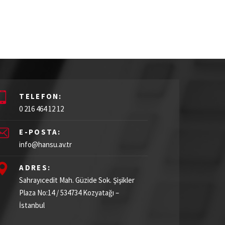
TELEFON:
0 216 464 12 12
E-POSTA:
info@hansu.av.tr
ADRES:
Sahrayıcedit Mah. Güzide Sok. Şişikler
Plaza
No:14 / 534734
Kozyatağı –
İstanbul