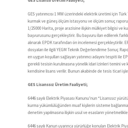
GES Lisanslı Üretim Faaliyeti;
GES yatırımcısı 1 MW üzerindeki elektrik üretimi için Türk
kurmak ve güneş ölçüm istasyonu ve ölçüm sonuç raporu, ü
1/25000 Harita, proje arazisine ilişkin mülkiyet bilgisi ve 
başvurusunu gerçekleştirir. Bu başvuru ilan edilerek farklı 
alınarak EPDK tarafından ön incelemesi gerçekleştirilir.
dosyaları ile ilgili YEGM Teknik Değerlendirme Sonuç Rapo
en uygun koşulları sağlayan yatırımcı adayını tespiti ile EP
gerekli tesisin kurulmasına yönelik idari izinleri temini v
kendisine lisans verilir. Bunun akabinde de tesis ticari iş
GES Lisanssız Üretim Faaliyeti;
6446 sayılı Elektrik Piyasası Kanunu’nun “Lisanssız yürütül
kurma yükümlülüğünden muaf kişilerin sisteme bağlanmasına
denetim yapılmasına ilişkin usul ve esasların yönetmelikle
6446 sayılı Kanun uyarınca yürürlüğe konulan Elektrik Piya