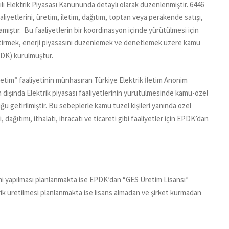
ayılı Elektrik Piyasası Kanununda detaylı olarak düzenlenmiştir. 6446
aliyetlerini, üretim, iletim, dağıtım, toptan veya perakende satışı,
ralamıştır. Bu faaliyetlerin bir koordinasyon içinde yürütülmesi için
 getirmek, enerji piyasasını düzenlemek ve denetlemek üzere kamu
PDK) kurulmuştur.
iletim” faaliyetinin münhasıran Türkiye Elektrik İletim Anonim
 dışında Elektrik piyasası faaliyetlerinin yürütülmesinde kamu-özel
uğu getirilmiştir. Bu sebeplerle kamu tüzel kişileri yanında özel
, dağıtımı, ithalatı, ihracatı ve ticareti gibi faaliyetler için EPDK’dan
mi yapılması planlanmakta ise EPDK’dan “GES Üretim Lisansı”
ik üretilmesi planlanmakta ise lisans almadan ve şirket kurmadan