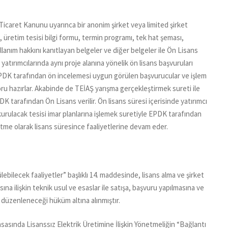
 Ticaret Kanunu uyarınca bir anonim şirket veya limited şirket
retim tesisi bilgi formu, termin programı, tek hat şeması,
kullanım hakkını kanıtlayan belgeler ve diğer belgeler ile Ön Lisans
yatırımcılarında aynı proje alanına yönelik ön lisans başvuruları
 EPDK tarafından ön incelemesi uygun görülen başvurucular ve işlem
ru hazırlar. Akabinde de TEİAŞ yarışma gerçekleştirmek sureti ile
DK tarafından Ön Lisans verilir. Ön lisans süresi içerisinde yatırımcı
e kurulacak tesisi imar planlarına işlemek suretiyle EPDK tarafından
letme olarak lisans süresince faaliyetlerine devam eder.
ebilecek faaliyetler” başlıklı 14. maddesinde, lisans alma ve şirket
 ilişkin teknik usul ve esaslar ile satışa, başvuru yapılmasına ve
 düzenleneceği hüküm altına alınmıştır.
sasında Lisanssız Elektrik Üretimine İlişkin Yönetmeliğin “Bağlantı