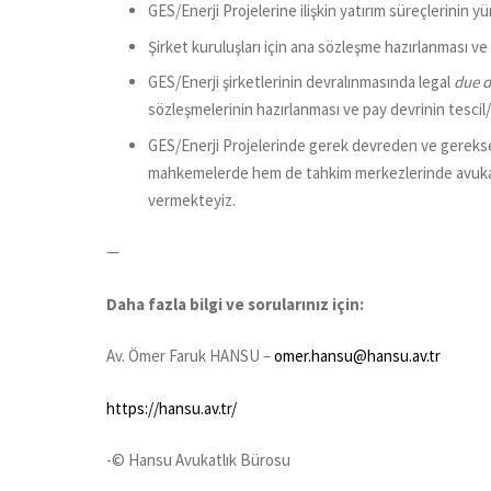
GES/Enerji Projelerine ilişkin yatırım süreçlerinin y
Şirket kuruluşları için ana sözleşme hazırlanması ve 
GES/Enerji şirketlerinin devralınmasında legal
due d
sözleşmelerinin hazırlanması ve pay devrinin tescil/f
GES/Enerji Projelerinde gerek devreden ve gereks
mahkemelerde hem de tahkim merkezlerinde avukatlı
vermekteyiz.
—
Daha fazla bilgi ve sorularınız için:
Av. Ömer Faruk HANSU –
omer.hansu@hansu.av.tr
https://hansu.av.tr/
-© Hansu Avukatlık Bürosu