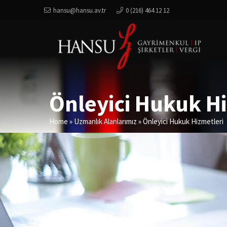
hansu@hansu.av.tr
0 (216) 464 12 12
Önleyici Hukuk Hi
Home
»
Uzmanlık Alanlarımız
»
Önleyici Hukuk Hizmetleri