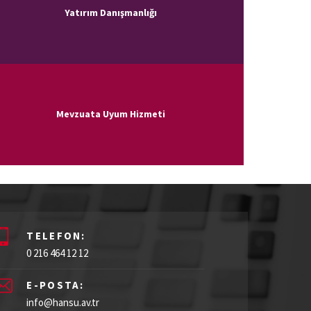
Yatırım Danışmanlığı
Mevzuata Uyum Hizmeti
TELEFON:
0 216 464 12 12
E-POSTA:
info@hansu.av.tr