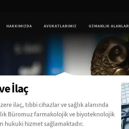
HAKKIMIZDA
AVUKATLARIMIZ
UZMANLIK ALANLAR
ve İlaç
re ilaç, tıbbi cihazlar ve sağlık alanında
lık Büromuz farmakolojik ve biyoteknolojik
den hukuki hizmet sağlamaktadır.