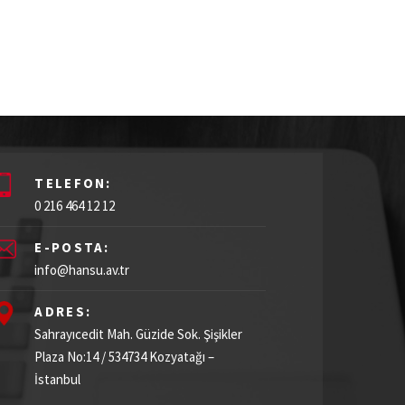
TELEFON:
0 216 464 12 12
E-POSTA:
info@hansu.av.tr
ADRES:
Sahrayıcedit Mah. Güzide Sok. Şişikler
Plaza
No:14 / 534734
Kozyatağı –
İstanbul