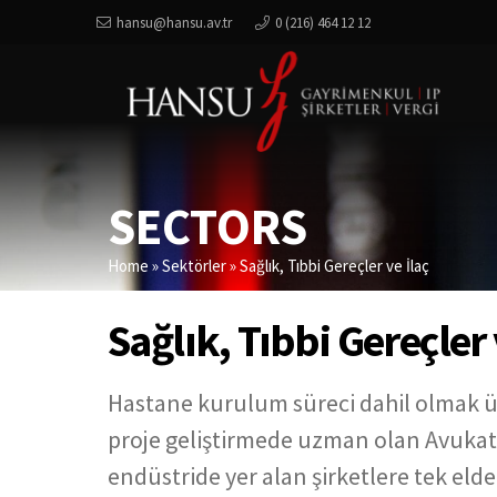
hansu@hansu.av.tr
0 (216) 464 12 12
SECTORS
Home
»
Sektörler
»
Sağlık, Tıbbi Gereçler ve İlaç
Sağlık, Tıbbi Gereçler 
Hastane kurulum süreci dahil olmak üze
proje geliştirmede uzman olan Avukat
endüstride yer alan şirketlere tek el