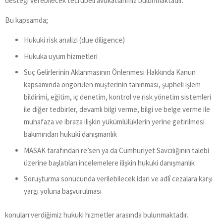
desteği verebilecek tecrübeli avukatlarımız bulunmaktadır.
Bu kapsamda;
Hukuki risk analizi (due diligence)
Hukuka uyum hizmetleri
Suç Gelirlerinin Aklanmasının Önlenmesi Hakkında Kanun
kapsamında öngörülen müşterinin tanınması, şüpheli işlem
bildirimi, eğitim, iç denetim, kontrol ve risk yönetim sistemleri
ile diğer tedbirler, devamlı bilgi verme, bilgi ve belge verme ile
muhafaza ve ibraza ilişkin yükümlülüklerin yerine getirilmesi
bakımından hukuki danışmanlık
MASAK tarafından re’sen ya da Cumhuriyet Savcılığının talebi
üzerine başlatılan incelemelere ilişkin hukuki danışmanlık
Soruşturma sonucunda verilebilecek idari ve adlî cezalara karşı
yargı yoluna başvurulması
konuları verdiğimiz hukuki hizmetler arasında bulunmaktadır.