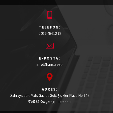
TELEFON:
0 216 464 12 12
E-POSTA:
info@hansu.av.tr
ADRES:
Sahrayıcedit Mah. Güzide Sok. Şişikler Plaza
No:14 /
534734
Kozyatağı – İstanbul